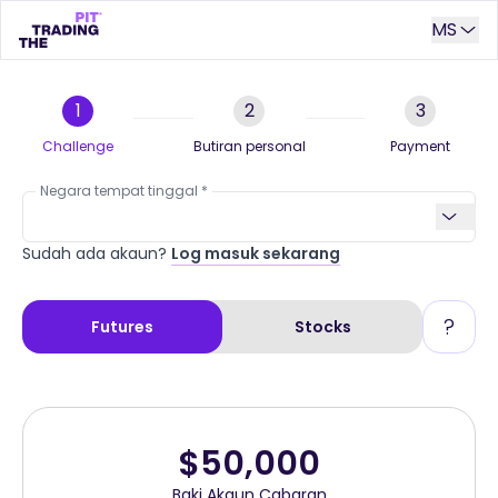
MS
1
2
3
Challenge
Butiran personal
Payment
Negara tempat tinggal
Sudah ada akaun?
Log masuk sekarang
?
Futures
Stocks
$50,000
Baki Akaun Cabaran